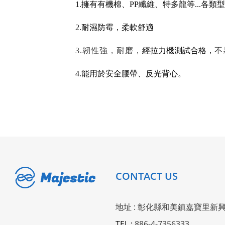
1.擁有有機棉、PP纖維、特多龍等...各類
2.耐濕防霉，柔軟舒適
3.韌性強，耐磨，
經拉力機測試合格，
不
4.能用於安全腰帶、反光背心。
CONTACT US
地址 : 彰化縣和美鎮嘉寶里新興
TEL :
886-4-7356333