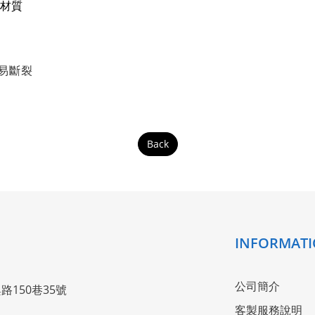
型材質
易斷裂
Back
INFORMAT
公司簡介
路150巷35號
客製服務說明