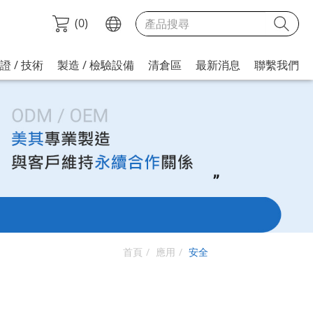
(
0
)
證 / 技術
製造 / 檢驗設備
清倉區
最新消息
聯繫我們
首頁
應用
安全