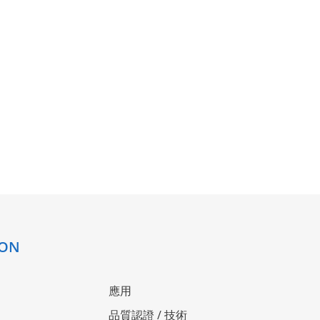
ION
應用
品質認證 / 技術