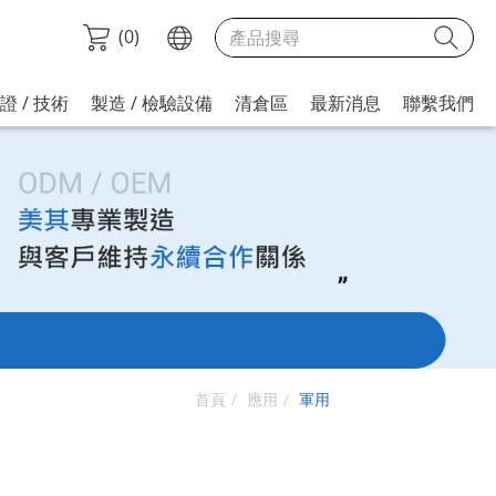
(
0
)
證 / 技術
製造 / 檢驗設備
清倉區
最新消息
聯繫我們
首頁
應用
軍用